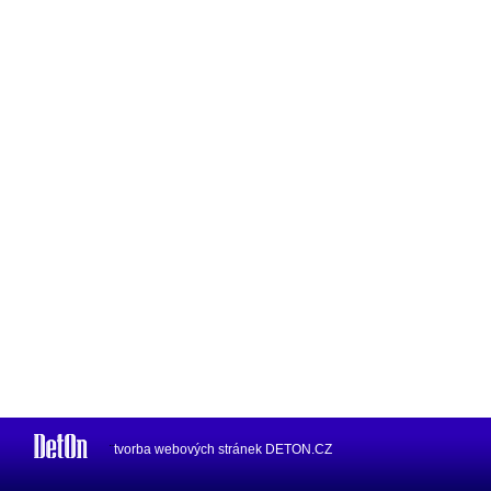
¨
tvorba webových stránek
DETON.CZ